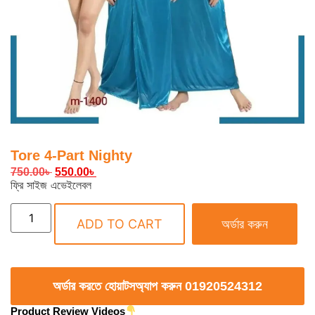
Tore 4-Part Nighty
750.00
৳
550.00
৳
ফ্রি সাইজ এভেইলেবল
ADD TO CART
অর্ডার করুন
অর্ডার করতে হোয়াটসঅ্যাপ করুন 01920524312
Product Review Videos