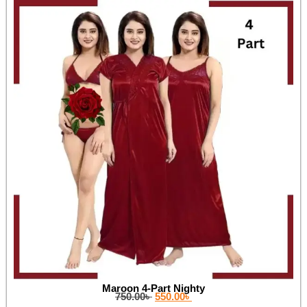
Maroon 4-Part Nighty
750.00
৳
550.00
৳