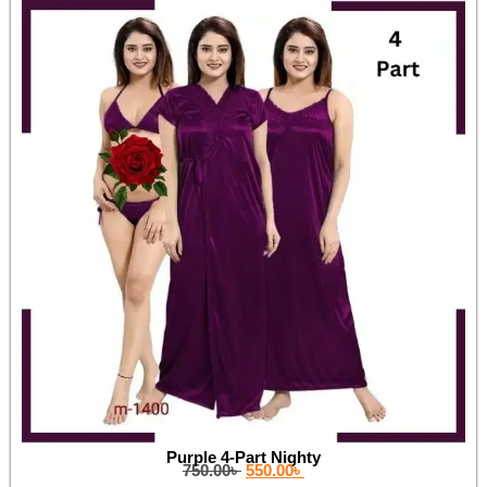
Purple 4-Part Nighty
750.00
৳
550.00
৳