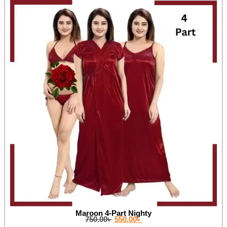
Maroon 4-Part Nighty
750.00
৳
550.00
৳