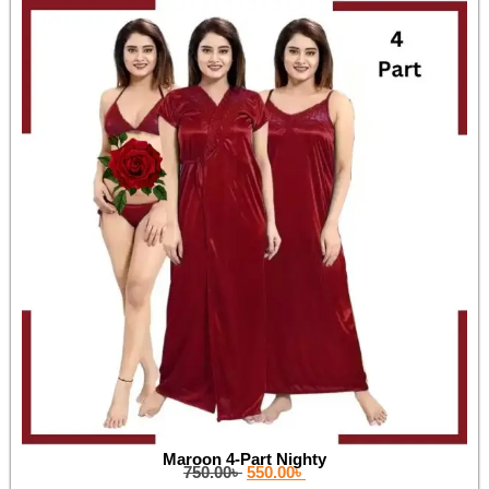
Maroon 4-Part Nighty
750.00
৳
550.00
৳