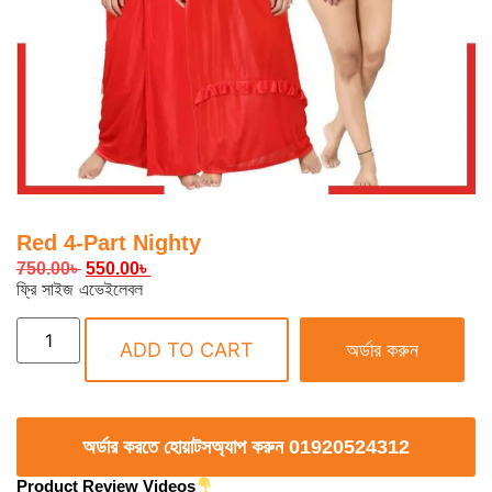
Red 4-Part Nighty
750.00
৳
550.00
৳
ফ্রি সাইজ এভেইলেবল
ADD TO CART
অর্ডার করুন
অর্ডার করতে হোয়াটসঅ্যাপ করুন 01920524312
Product Review Videos