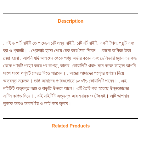
Description
. এই ৬ পার্ট নাইটি তে পাচ্ছেন ১টি লম্বা নাইটি, ১টি শর্ট নাইটি, একটি টপস, প্যান্ট এবং
ব্রা ও প্যানটি। . প্রোডাক্ট হাতে পেয়ে চেক করে টাকা দিবেন – কোনো অগ্রিম টাকা
নেয়া হয়না . আপনি যদি আমাদের থেকে পণ্য অর্ডার করেন এবং ডেলিভারি ম্যান এর কাছ
থেকে পণ্যটি গ্রহণ করার পর কাপড়, কালার, কোয়ালিটি খারাপ মনে করেন তাহলে আপনি
সাথে সাথে পণ্যটি ফেরত দিতে পারবেন। . আমরা আমাদের পণ্যের গুণমান নিয়ে
অত্যন্ত সচেতন। তাই আমাদের পণ্যগুলোতে ১০০% কোয়ালিটি পাবেন। . এই
নাইটিটি অত্যন্ত নরম ও বাড়তি উঞ্চতা আনে। এটি তৈরি করা হয়েছে উন্নতমানের
সাটিন কাপড় দিয়ে। . এই নাইটিটি অত্যন্ত আরামদায়ক ও টেকসই। এটি আপনার
লুককে আরও আকর্ষণীয় ও স্মার্ট করে তুলবে।
Related Products