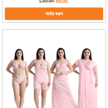
1,250.00
৳
850.00
৳
অর্ডার করুন