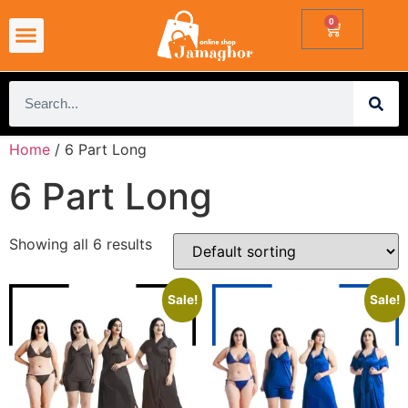
0
4 Part Nighty
6 Part Nighty
Premium 4 Part Nighty
4 Part Premium Nightwear Combo
Home
/ 6 Part Long
6 Part Long
Showing all 6 results
Sale!
Sale!