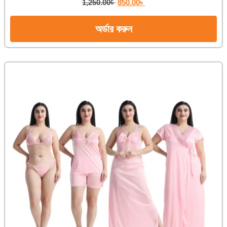
1,250.00
৳
850.00
৳
অর্ডার করুন