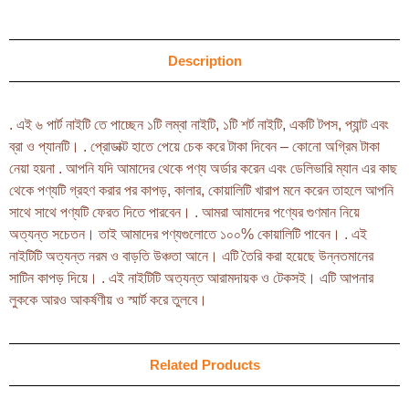
Description
. এই ৬ পার্ট নাইটি তে পাচ্ছেন ১টি লম্বা নাইটি, ১টি শর্ট নাইটি, একটি টপস, প্যান্ট এবং
ব্রা ও প্যানটি। . প্রোডাক্ট হাতে পেয়ে চেক করে টাকা দিবেন – কোনো অগ্রিম টাকা
নেয়া হয়না . আপনি যদি আমাদের থেকে পণ্য অর্ডার করেন এবং ডেলিভারি ম্যান এর কাছ
থেকে পণ্যটি গ্রহণ করার পর কাপড়, কালার, কোয়ালিটি খারাপ মনে করেন তাহলে আপনি
সাথে সাথে পণ্যটি ফেরত দিতে পারবেন। . আমরা আমাদের পণ্যের গুণমান নিয়ে
অত্যন্ত সচেতন। তাই আমাদের পণ্যগুলোতে ১০০% কোয়ালিটি পাবেন। . এই
নাইটিটি অত্যন্ত নরম ও বাড়তি উঞ্চতা আনে। এটি তৈরি করা হয়েছে উন্নতমানের
সাটিন কাপড় দিয়ে। . এই নাইটিটি অত্যন্ত আরামদায়ক ও টেকসই। এটি আপনার
লুককে আরও আকর্ষণীয় ও স্মার্ট করে তুলবে।
Related Products