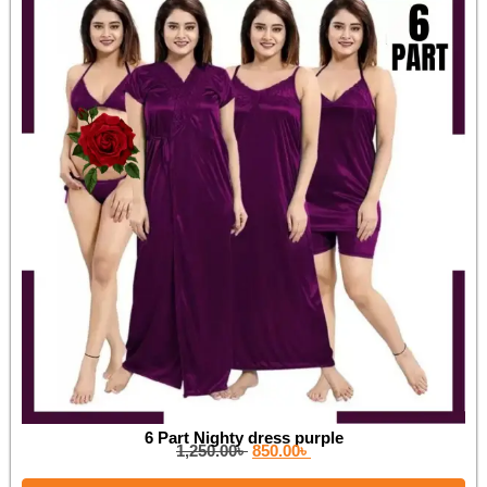
6 Part Nighty dress purple
1,250.00
৳
850.00
৳