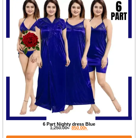
6 Part Nighty dress Blue
1,250.00
৳
850.00
৳