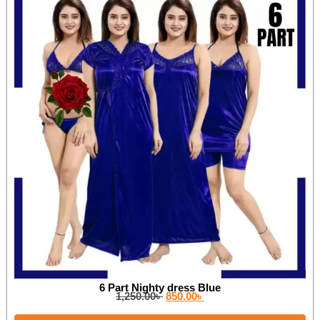
6 Part Nighty dress Blue
1,250.00
৳
850.00
৳