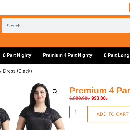
6 Part Nighty
Premium 4 Part Nighty
6 Part Long
 Dress (Black)
Premium 4 Par
1,899.00
৳
990.00
৳
ADD TO CART