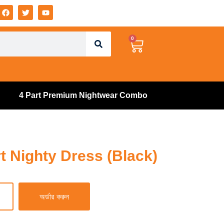
0
4 Part Premium Nightwear Combo
t Nighty Dress (Black)
অর্ডার করুন