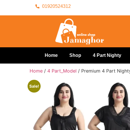
01920524312
Home
Shop
4 Part Nighty
Home
/
4 Part_Model
/ Premium 4 Part Nighty
Sale!