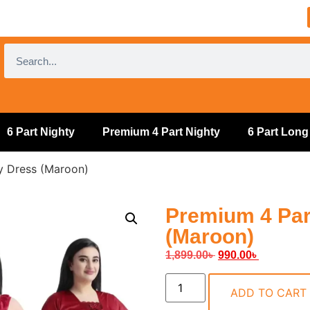
6 Part Nighty
Premium 4 Part Nighty
6 Part Long
y Dress (Maroon)
Premium 4 Par
(Maroon)
1,899.00
৳
990.00
৳
ADD TO CART