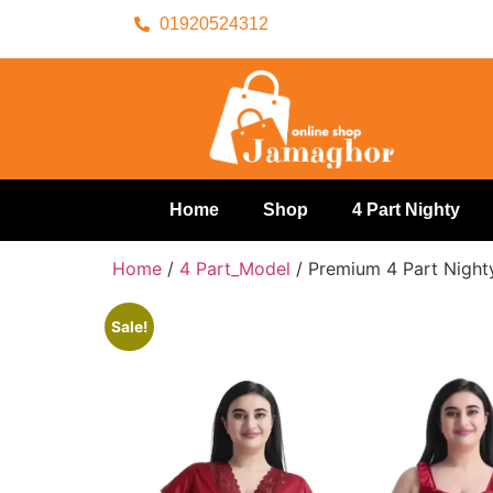
01920524312
Home
Shop
4 Part Nighty
Home
/
4 Part_Model
/ Premium 4 Part Night
Sale!