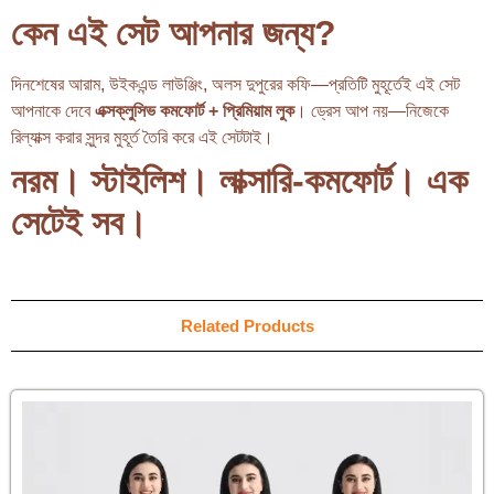
কেন এই সেট আপনার জন্য?
দিনশেষের আরাম, উইকএন্ড লাউঞ্জিং, অলস দুপুরের কফি—প্রতিটি মুহূর্তেই এই সেট
আপনাকে দেবে
এক্সক্লুসিভ কমফোর্ট + প্রিমিয়াম লুক
। ড্রেস আপ নয়—নিজেকে
রিল্যাক্স করার সুন্দর মুহূর্ত তৈরি করে এই সেটটাই।
নরম। স্টাইলিশ। লাক্সারি-কমফোর্ট। এক
সেটেই সব।
Related Products