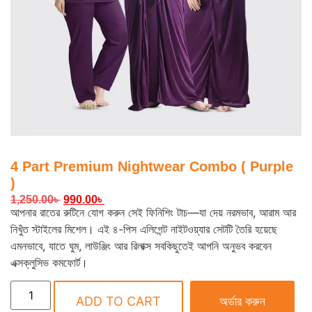
4 Part Premium Nightwear Combo ( Purple
)
1,250.00
৳
990.00
৳
আপনার রাতের রুটিনে যোগ করুন সেই ফিনিশিং টাচ—যা দেয় নরমভাব, আরাম আর
নিখুঁত স্টাইলের মিশেল। এই ৪-পিস এলিগেন্ট নাইটওয়্যার সেটটি তৈরি হয়েছে
এমনভাবে, যাতে ঘুম, লাউঞ্জিং আর রিলাক্স সবকিছুতেই আপনি অনুভব করবেন
এক্সক্লুসিভ কমফোর্ট।
ADD TO CART
অর্ডার করুন