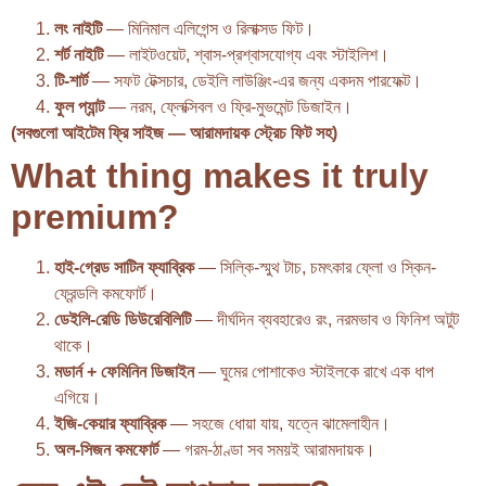
লং নাইটি
— মিনিমাল এলিগেন্স ও রিলাক্সড ফিট।
শর্ট নাইটি
— লাইটওয়েট, শ্বাস-প্রশ্বাসযোগ্য এবং স্টাইলিশ।
টি-শার্ট
— সফট টেক্সচার, ডেইলি লাউঞ্জিং-এর জন্য একদম পারফেক্ট।
ফুল প্যান্ট
— নরম, ফ্লেক্সিবল ও ফ্রি-মুভমেন্ট ডিজাইন।
(সবগুলো আইটেম ফ্রি সাইজ — আরামদায়ক স্ট্রেচ ফিট সহ)
What thing makes it truly
premium?
হাই-গ্রেড সাটিন ফ্যাব্রিক
— সিল্কি-স্মুথ টাচ, চমৎকার ফ্লো ও স্কিন-
ফ্রেন্ডলি কমফোর্ট।
ডেইলি-রেডি ডিউরেবিলিটি
— দীর্ঘদিন ব্যবহারেও রং, নরমভাব ও ফিনিশ অটুট
থাকে।
মডার্ন + ফেমিনিন ডিজাইন
— ঘুমের পোশাকেও স্টাইলকে রাখে এক ধাপ
এগিয়ে।
ইজি-কেয়ার ফ্যাব্রিক
— সহজে ধোয়া যায়, যত্নে ঝামেলাহীন।
অল-সিজন কমফোর্ট
— গরম-ঠাণ্ডা সব সময়ই আরামদায়ক।