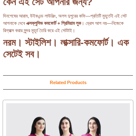
কেন এই সেট আপনার জন্য?
দিনশেষের আরাম, উইকএন্ড লাউঞ্জিং, অলস দুপুরের কফি—প্রতিটি মুহূর্তেই এই সেট
আপনাকে দেবে
এক্সক্লুসিভ কমফোর্ট + প্রিমিয়াম লুক
। ড্রেস আপ নয়—নিজেকে
রিল্যাক্স করার সুন্দর মুহূর্ত তৈরি করে এই সেটটাই।
নরম। স্টাইলিশ। লাক্সারি-কমফোর্ট। এক
সেটেই সব।
Related Products