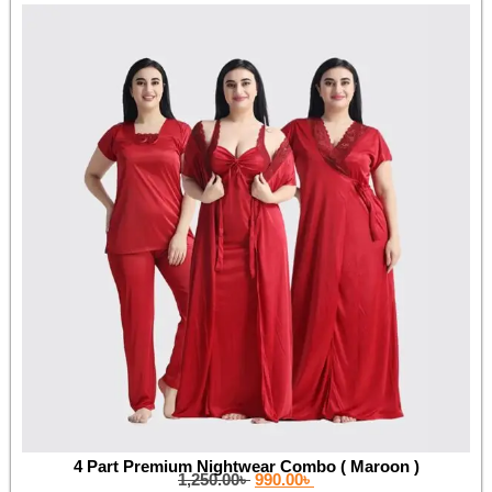
4 Part Premium Nightwear Combo ( Maroon )
1,250.00
৳
990.00
৳