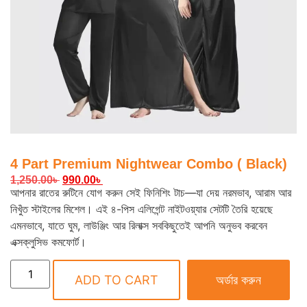
4 Part Premium Nightwear Combo ( Black)
1,250.00
৳
990.00
৳
আপনার রাতের রুটিনে যোগ করুন সেই ফিনিশিং টাচ—যা দেয় নরমভাব, আরাম আর
নিখুঁত স্টাইলের মিশেল। এই ৪-পিস এলিগেন্ট নাইটওয়্যার সেটটি তৈরি হয়েছে
এমনভাবে, যাতে ঘুম, লাউঞ্জিং আর রিলাক্স সবকিছুতেই আপনি অনুভব করবেন
এক্সক্লুসিভ কমফোর্ট।
ADD TO CART
অর্ডার করুন