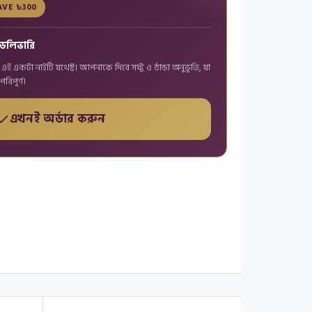
AVE ৳300
ডেলিভারি
 নিতে এই একটা নাইটি যথেষ্ট। আপনাকে দিবে সফ্ট ও ঠান্ডা অনুভূতি, যা
িপূর্ণ।
এখনই অর্ডার করুন