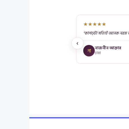
"কাপড়টা সত্যিই অনেক নরম আ
নাজনীন আক্তার
না
ঢাকা