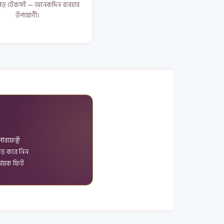
ড় টেকসই — অনেকদিন ব্যবহার
উপযোগী।
পারফেক্ট
ড় করে নিন
দায়ক ফিট