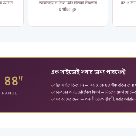
ঘরে আরাম,
আরামদায়ক ফিল আর হালকা উষ্ণতায়
রঙ ও কাপ
প্রশান্তির ঘুম।
এক সাইজেই সবার জন্য পারফেক্ট
 ৪৪″
ফ্রি সাইজ ডিজাইন — ৩২ থেকে ৪৪ ইঞ্চি বডির জন্য 
ভেতরের অ্যাডজাস্টেবল ফিতা — নিজের মতো ছোট–ব
E RANGE
সব বয়সের জন্য — তরুণী থেকে গৃহিণী, সবার আরাম