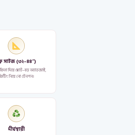
্রি সাইজ (৩২–৪৪″)
িতা দিয়ে ছোট–বড় অ্যাডজাস্ট,
ফিটিং নিয়ে নো টেনশন।
দীর্ঘস্থায়ী