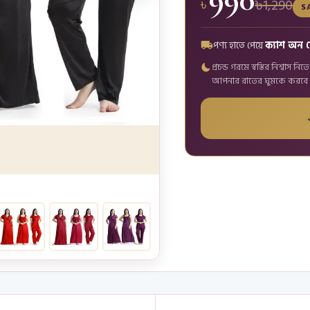
৳1,290
৳
S
পণ্য হাতে পেয়ে
ক্যাশ অন 
প্রচন্ড গরমে স্বস্তির নিশ্বাস
আপনার রাতের ঘুমকে করবে পর