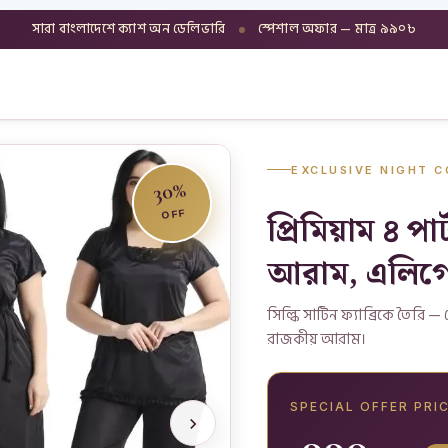
সারা বাংলাদেশে ক্যাশ অন ডেলিভারি
স্পেশাল অফার — মাত্র ৯৯০৳
EXCLUSIVE NIGHT 
30%
প্রিমিয়াম ৪ প
OFF
আরাম, এলিগেন
সিল্কি সাটিন ফ্যাব্রিকে তৈরি —
রাজকীয় আরাম।
SPECIAL OFFER PRI
990