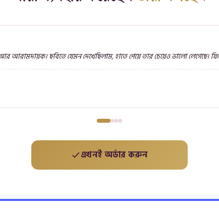
র আরামদায়ক। ছবিতে যেমন দেখেছিলাম, হাতে পেয়ে তার চেয়েও ভালো লেগেছে। ফিট
এখনই অর্ডার করুন